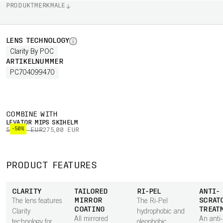
PRODUKTMERKMALE
LENS TECHNOLOGY
Clarity By POC
ARTIKELNUMMER
PC704099470
COMBINE WITH
LEVATOR MIPS SKIHELM
-50%
550,00 EUR
275,00 EUR
PRODUCT FEATURES
CLARITY
TAILORED
RI-PEL
ANTI-
MIRROR
SCRAT
The lens features
The Ri-Pel
COATING
TREAT
Clarity
hydrophobic and
All mirrored
An anti
technology for
oleophobic