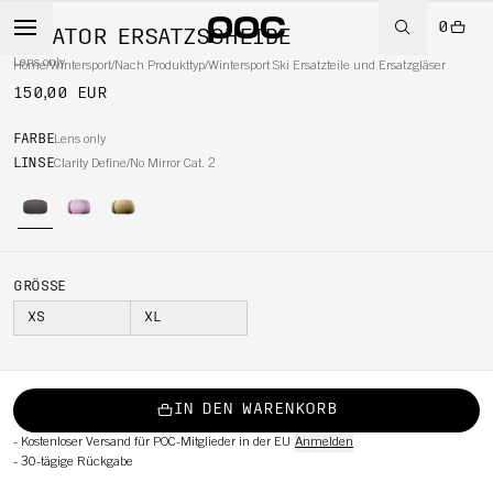
0
LEVATOR ERSATZSCHEIBE
Lens only
Home
/
Wintersport
/
Nach Produkttyp
/
Wintersport Ski Ersatzteile und Ersatzgläser
150,00 EUR
RT
FARBE
Lens only
LINSE
Clarity Define/No Mirror Cat. 2
GRÖSSE
XS
XL
IN DEN WARENKORB
-
Kostenloser Versand für POC-Mitglieder in der EU
Anmelden
-
30-tägige Rückgabe