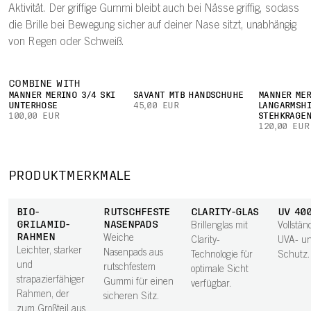
Aktivität. Der griffige Gummi bleibt auch bei Nässe griffig, sodass
die Brille bei Bewegung sicher auf deiner Nase sitzt, unabhängig
von Regen oder Schweiß.
COMBINE WITH
MÄNNER MERINO 3/4 SKI
SAVANT MTB HANDSCHUHE
MÄNNER MER
UNTERHOSE
45,00 EUR
LANGARMSHI
100,00 EUR
STEHKRAGE
120,00 EUR
PRODUKTMERKMALE
BIO-
RUTSCHFESTE
CLARITY-GLAS
UV 40
GRILAMID-
NASENPADS
Brillenglas mit
Vollstän
RAHMEN
Weiche
Clarity-
UVA- u
Leichter, starker
Nasenpads aus
Technologie für
Schutz.
und
rutschfestem
optimale Sicht
strapazierfähiger
Gummi für einen
verfügbar.
Rahmen, der
sicheren Sitz.
zum Großteil aus