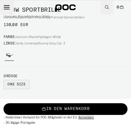
0
KNOW SPORTBRILLE
Uranium Black/Hydrogen White
Home
/
Radsport
/
Nach Produkttyp
/
Fahrrad Sonnenbrillen
130,00 EUR
RT
FARBE
Uranium Black/Hydrogen White
LINSE
Clarity Universal/Sunny Grey Cat. 3
GRÖSSE
ONE SIZE
IN DEN WARENKORB
-
Kostenloser Versand für POC-Mitglieder in der EU
Anmelden
-
30-tägige Rückgabe