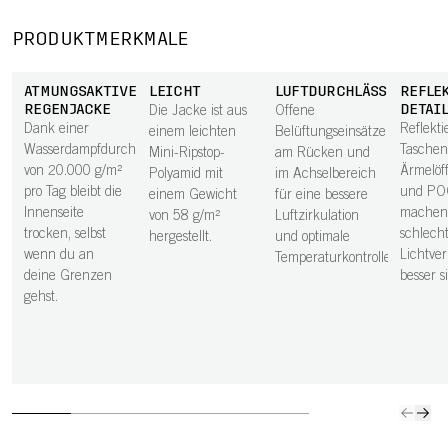
PRODUKTMERKMALE
ATMUNGSAKTIVE
LEICHT
LUFTDURCHLÄSSIG
REFLE
REGENJACKE
DETAI
Die Jacke ist aus
Offene
Dank einer
Reflekt
einem leichten
Belüftungseinsätze
Wasserdampfdurchlässigkeit
Taschen
Mini-Ripstop-
am Rücken und
von 20.000 g/m²
Ärmelöf
Polyamid mit
im Achselbereich
pro Tag bleibt die
und PO
einem Gewicht
für eine bessere
Innenseite
machen 
von 58 g/m²
Luftzirkulation
trocken, selbst
schlech
hergestellt.
und optimale
wenn du an
Lichtver
Temperaturkontrolle.
deine Grenzen
besser s
gehst.