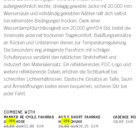
außergewöhnlich leichte, dreilagig gewebte Jacke mit 20.000 mm
Wassersäule und vollständig geklebten Nähten hält dich selbst
bei extremsten Bedingungen trocken. Dank einer
Wasserdampfdurchlässigkeit von 20.000 g/m²/24 Std. bietet die
Innenseite jederzeit trockenen Tragekomfort. Belüftungseinsätze
an Rücken und Unterarmen dienen zur Temperaturregulierung.
Die besonders eng anliegende Passform mit schräger
Schulterpasse verstärkt den natürlichen Stretcheffekt und
reduziert den Materialeinsatz. Ein reflektierendes POC-Logo und
weitere reflektierende Details erhöhen die Sichtbarkeit bei
schlechten Lichtverhältnissen. Elastische Einsätze an Taille, Saum
und Ärmelöffnungen bieten einen bequemen, sicheren Sitz bei
jeder Fahrt.
COMBINE WITH
MÄNNER RE-CYCLE FAHRRAD
AGILE SHORT FAHRRAD
CADENCE RE
-35%
-25%
UNTERHOSE
HANDSCHUHE
30,00 EUR
80,00 EUR
52,00 EUR
35,00 EUR
26,25 EUR