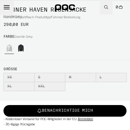
0
MÄNNER HAVEN REGENJACKE
Granite Grey
Home
/
Radsport
/
Nach Produkttyp
/
Fahrrad Bekleidung
290,00 EUR
RT
FARBE
Granite Grey
GRÖSSE
XS
S
M
L
XL
XXL
BENACHRICHTIGE MICH
-
Kostenloser Versand für POC-Mitglieder in der EU
Anmelden
-
30-tägige Rückgabe