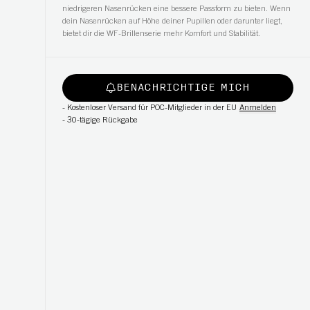
niedrigeren Nasenrücken eine bessere Passform zu bieten. Wenn
dein Nasenrücken auf Höhe deiner Pupillen oder darunter liegt,
bietet dir die WF-Brillenserie mehr Komfort und Stabilität.
BENACHRICHTIGE MICH
-
Kostenloser Versand für POC-Mitglieder in der EU
Anmelden
-
30-tägige Rückgabe