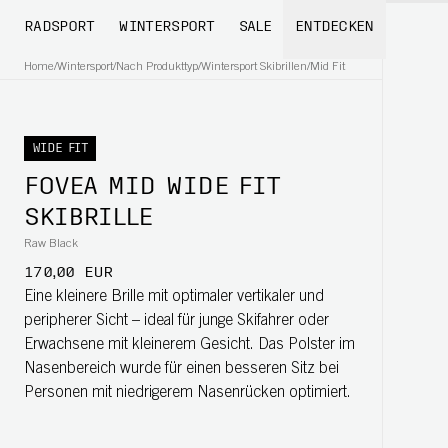
RADSPORT
WINTERSPORT
SALE
ENTDECKEN
Home
/
Wintersport
/
Nach Produkttyp
/
Wintersport Skibrillen
/
Mid Fit
WIDE FIT
FOVEA MID WIDE FIT
SKIBRILLE
Raw Black
170,00 EUR
Eine kleinere Brille mit optimaler vertikaler und
peripherer Sicht – ideal für junge Skifahrer oder
Erwachsene mit kleinerem Gesicht. Das Polster im
Nasenbereich wurde für einen besseren Sitz bei
Personen mit niedrigerem Nasenrücken optimiert.