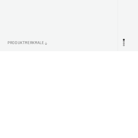
PRODUKTMERKMALE
WEIGHT
PR
130g
LENS TECHNOLOGY
Clarity By POC
ARTIKELNUMMER
PC408439602