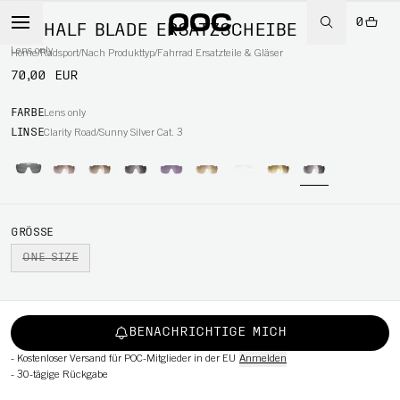
0
DO HALF BLADE ERSATZSCHEIBE
Lens only
Home
/
Radsport
/
Nach Produkttyp
/
Fahrrad Ersatzteile & Gläser
70,00 EUR
RT
FARBE
Lens only
LINSE
Clarity Road/Sunny Silver Cat. 3
GRÖSSE
ONE SIZE
BENACHRICHTIGE MICH
-
Kostenloser Versand für POC-Mitglieder in der EU
Anmelden
-
30-tägige Rückgabe