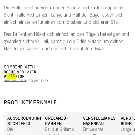
Die Brille bietet hervorragenden Schutz und zugleich optimale
Sicht in alle Richtungen. Länge und Halt der Bügel lassen sich
einfach einstellen für einen komfortablen und sicheren Sitz.
Das Brillenband lässt sich einfach an den Bügeln befestigen und
garantiert sicheren Halt, damit du die Brille einfach um deinen
Hals tragen kannst, und das nicht nur auf dem Bike.
COMBINE WITH
OSEUS VPD LAYER
-40%
PROTEKTOR
200,00 EUR
120,00 EUR
PRODUKTMERKMALE
AUSSERGEWÖHNLICHES S
GRILAMID-
VERSTELLBARES
VERST
ICHTFELD
RAHMEN
NASENPAD
BÜGEL
Die
Der aus Grilamid
Ein weiches,
Länge u