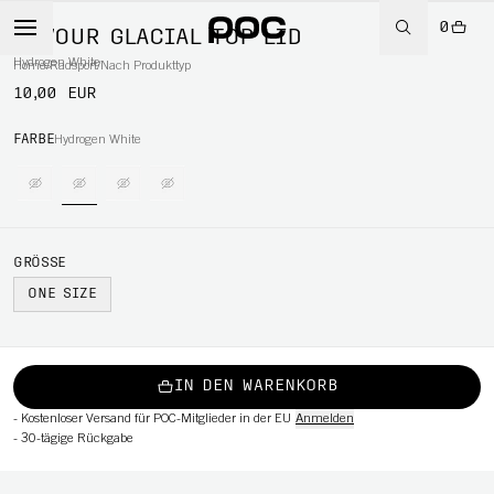
0
DEVOUR GLACIAL TOP LID
Hydrogen White
Home
/
Radsport
/
Nach Produkttyp
10,00 EUR
RT
FARBE
Hydrogen White
GRÖSSE
ONE SIZE
IN DEN WARENKORB
-
Kostenloser Versand für POC-Mitglieder in der EU
Anmelden
-
30-tägige Rückgabe