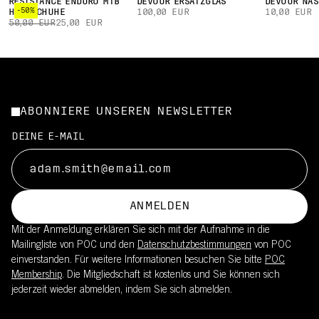
RESISTANCE ENDURO MTB
DEVOUR ERSATZGLAS
DEVOUR NAS
-50%
HANDSCHUHE
100,00 EUR
10,00 EUR
50,00 EUR
25,00 EUR
ABONNIERE UNSEREN NEWSLETTER
DEINE E-MAIL
ANMELDEN
Mit der Anmeldung erklären Sie sich mit der Aufnahme in die
Mailingliste von POC und den
Datenschutzbestimmungen
von POC
einverstanden. Für weitere Informationen besuchen Sie bitte
POC
Membership
. Die Mitgliedschaft ist kostenlos und Sie können sich
jederzeit wieder abmelden, indem Sie sich abmelden.