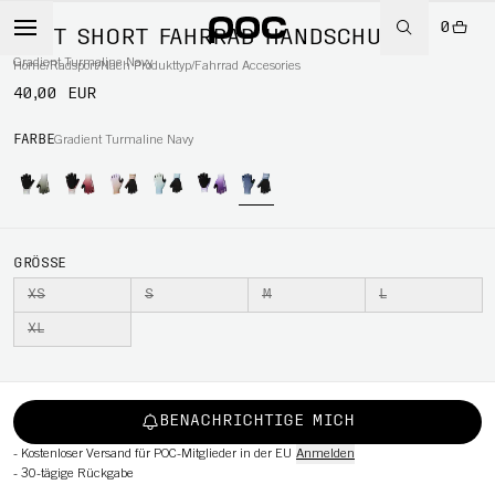
0
DEFT SHORT FAHRRAD HANDSCHUHE
Gradient Turmaline Navy
Home
/
Radsport
/
Nach Produkttyp
/
Fahrrad Accesories
40,00 EUR
RT
FARBE
Gradient Turmaline Navy
GRÖSSE
XS
S
M
L
XL
BENACHRICHTIGE MICH
-
Kostenloser Versand für POC-Mitglieder in der EU
Anmelden
-
30-tägige Rückgabe