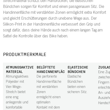
Stretchmaterial schützt den Handrücken, die elastischen
Bündchen sorgen für Komfort und einen passgenauen Sitz. Die
Handinnenfläche mit verstärkten Zonen ermöglicht extra Komfort
und gleicht Erschütterungen durch unebene Wege aus. Der
Silikon-Print in der Handinnenfläche verbessert den Grip und
sorgt dafür, dass deine Hände auch nach einem langen Tag am
Sattel die Kontrolle über das Bike haben.
PRODUKTMERKMALE
ATMUNGSAKTIVES
BELÜFTETE
ELASTISCHE
ZUGLA
MATERIAL
HANDINNENFLÄCHE
BÜNDCHEN
Eine Zu
Atmungsaktives
Die perforierte
Elastische
zwische
Polyester mit
Handinnenfläche
Bündchen
Fingern
Vier-Wege-
mit verstärkten
bieten einen
erleicht
Stretch bietet
Zonen
sicheren Sitz.
An- un
eine eng
ermöglicht einen
Auszieh
anliegende und
optimalen
Handsc
komfortable
Kontakt mit dem