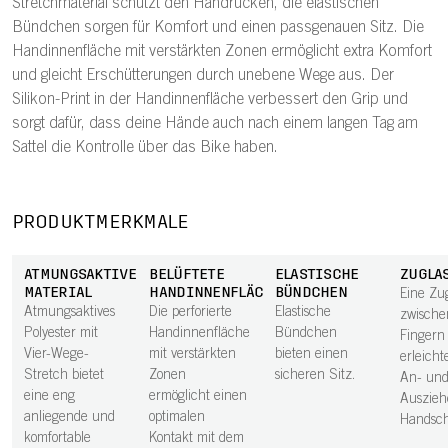
Stretchmaterial schützt den Handrücken, die elastischen
Bündchen sorgen für Komfort und einen passgenauen Sitz. Die
Handinnenfläche mit verstärkten Zonen ermöglicht extra Komfort
und gleicht Erschütterungen durch unebene Wege aus. Der
Silikon-Print in der Handinnenfläche verbessert den Grip und
sorgt dafür, dass deine Hände auch nach einem langen Tag am
Sattel die Kontrolle über das Bike haben.
PRODUKTMERKMALE
ATMUNGSAKTIVES
BELÜFTETE
ELASTISCHE
ZUGLA
MATERIAL
HANDINNENFLÄCHE
BÜNDCHEN
Eine Zu
Atmungsaktives
Die perforierte
Elastische
zwische
Polyester mit
Handinnenfläche
Bündchen
Fingern
Vier-Wege-
mit verstärkten
bieten einen
erleicht
Stretch bietet
Zonen
sicheren Sitz.
An- un
eine eng
ermöglicht einen
Auszieh
anliegende und
optimalen
Handsc
komfortable
Kontakt mit dem