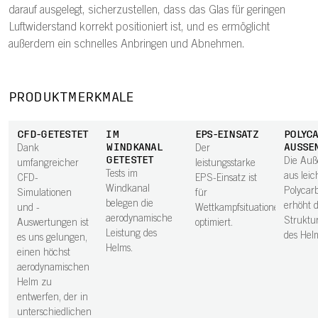
darauf ausgelegt, sicherzustellen, dass das Glas für geringen
Luftwiderstand korrekt positioniert ist, und es ermöglicht
außerdem ein schnelles Anbringen und Abnehmen.
PRODUKTMERKMALE
CFD-GETESTET
IM
EPS-EINSATZ
POLYC
WINDKANAL
AUSSEN
Dank
Der
GETESTET
Die Auß
umfangreicher
leistungsstarke
Tests im
aus lei
CFD-
EPS-Einsatz ist
Windkanal
Polycar
Simulationen
für
belegen die
erhöht d
und -
Wettkampfsituationen
aerodynamische
Struktur
Auswertungen ist
optimiert.
Leistung des
des Hel
es uns gelungen,
Helms.
einen höchst
aerodynamischen
Helm zu
entwerfen, der in
unterschiedlichen