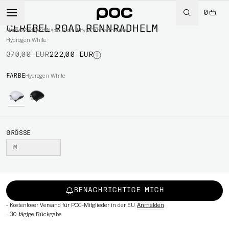
0
-40%
CEREBEL ROAD RENNRADHELM
Home
/
Radsport
/
Nach Produkttyp
/
Fahrradhelme
Hydrogen White
370,00 EUR
222,00 EUR
RT
FARBE
Hydrogen White
GRÖSSE
M
BENACHRICHTIGE MICH
-
Kostenloser Versand für POC-Mitglieder in der EU
Anmelden
-
30-tägige Rückgabe