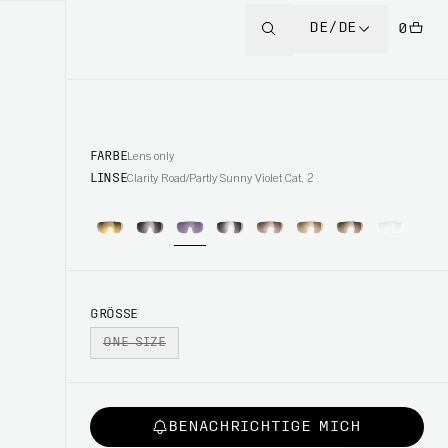
DE/DE
0
FARBE
Lens only
LINSE
Clarity Road/Partly Sunny Violet Cat. 2
GRÖSSE
ONE SIZE
BENACHRICHTIGE MICH