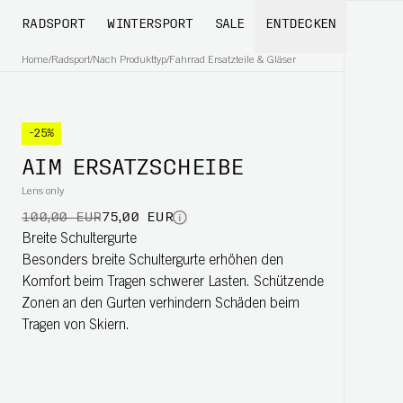
RADSPORT
WINTERSPORT
SALE
ENTDECKEN
Home
/
Radsport
/
Nach Produkttyp
/
Fahrrad Ersatzteile & Gläser
-25%
AIM ERSATZSCHEIBE
Lens only
100,00 EUR
75,00 EUR
Breite Schultergurte
Besonders breite Schultergurte erhöhen den
Komfort beim Tragen schwerer Lasten. Schützende
Zonen an den Gurten verhindern Schäden beim
Tragen von Skiern.