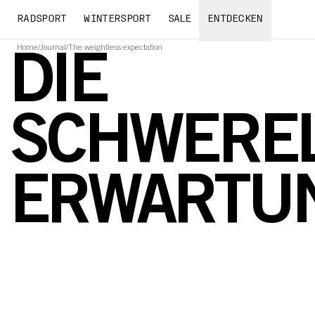
RADSPORT
WINTERSPORT
SALE
ENTDECKEN
Home
/
Journal
/
The weightless expectation
DIE
SCHWERE
ERWARTU