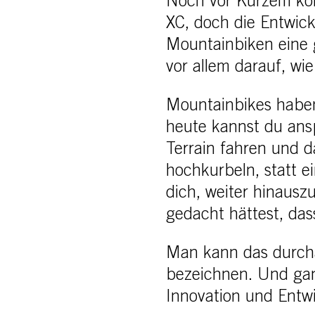
Noch vor Kurzem konz
XC, doch die Entwic
Mountainbiken eine
vor allem darauf, wi
Mountainbikes haben
heute kannst du ansp
Terrain fahren und 
hochkurbeln, statt e
dich, weiter hinausz
gedacht hättest, das
Man kann das durcha
bezeichnen. Und ganz
Innovation und Entw