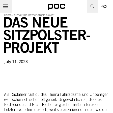
0
Home
/
Journal
/
The new chamois project
DAS NEUE
SITZPOLSTER-
RT
PROJEKT
July 11, 2023
Als Radfahrer hast du das Thema Fahrradsättel und Unbehagen
wahrscheinlich schon oft gehört. Ungewöhnlich ist, dass es
Radfreunde und Nicht-Radfahrer gleichermaßen interessiert –
Letztere vor allem deshalb, weil sie faszinierend finden, wie der