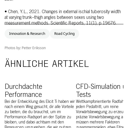
• Chen, Y.L., 2021. Changes in external ischial tuberosity width
at varying trunk–thigh angles between sexes using two
measurement methods. Scientific Reports, 11(1), p.19676.
Innovation & Research
Road Cycling
Photos by: Petter Eriksson
ÄHNLICHE ARTIKEL
image of Elicit Ti being 3D printed
Image of EF rider testi
Durchdachte
CFD-Simulation u
Performance
Tests
Bei der Entwicklung des Elicit Ti haben wir
Wettkampforientierte Radfahre
nach einem Weg gesucht, dir alle Vorteile
jeden Pedaltritt, um reine
zu bieten, die du brauchst, um im
Vorwärtsbewegung zu erzeugen
Performance-Radsport an der Spitze zu
präzise Vorwärtsbewegung auf
bleiben, und dabei achtsam mit den
müssen mehrere Faktoren
Ressourcen umzugehen, die wir nutzen.
zusammenspielen, etwa Fitness