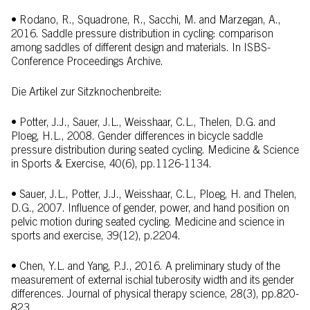
• Rodano, R., Squadrone, R., Sacchi, M. and Marzegan, A.,
2016. Saddle pressure distribution in cycling: comparison
among saddles of different design and materials. In ISBS-
Conference Proceedings Archive.
Die Artikel zur Sitzknochenbreite:
• Potter, J.J., Sauer, J.L., Weisshaar, C.L., Thelen, D.G. and
Ploeg, H.L., 2008. Gender differences in bicycle saddle
pressure distribution during seated cycling. Medicine & Science
in Sports & Exercise, 40(6), pp.1126-1134.
• Sauer, J.L., Potter, J.J., Weisshaar, C.L., Ploeg, H. and Thelen,
D.G., 2007. Influence of gender, power, and hand position on
pelvic motion during seated cycling. Medicine and science in
sports and exercise, 39(12), p.2204.
• Chen, Y.L. and Yang, P.J., 2016. A preliminary study of the
measurement of external ischial tuberosity width and its gender
differences. Journal of physical therapy science, 28(3), pp.820-
823.