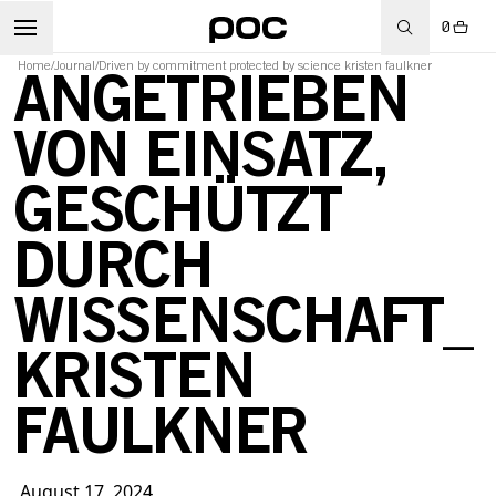
0
Home
/
Journal
/
Driven by commitment protected by science kristen faulkner
ANGETRIEBEN
VON EINSATZ,
RT
GESCHÜTZT
DURCH
WISSENSCHAFT_
KRISTEN
FAULKNER
August 17, 2024