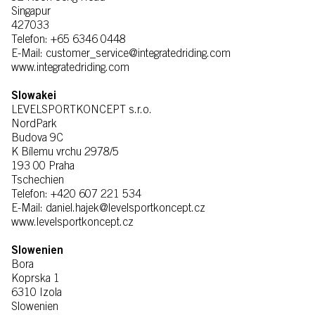
Singapur
427033
Telefon: +65 6346 0448
E-Mail: customer_service@integratedriding.com
www.integratedriding.com
Slowakei
LEVELSPORTKONCEPT s.r.o.
NordPark
Budova 9C
K Bílemu vrchu 2978/5
193 00 Praha
Tschechien
Telefon: +420 607 221 534
E-Mail: daniel.hajek@levelsportkoncept.cz
www.levelsportkoncept.cz
Slowenien
Bora
Koprska 1
6310 Izola
Slowenien