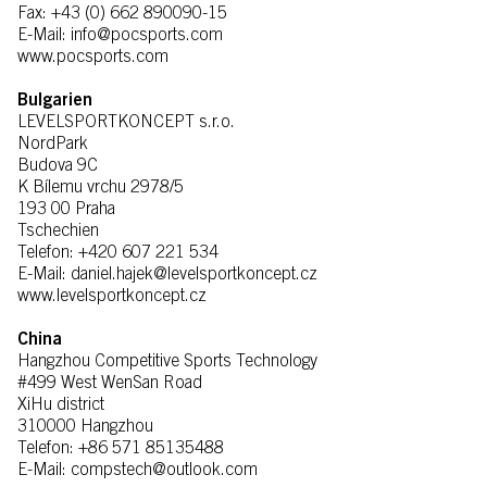
Fax: +43 (0) 662 890090-15
E-Mail: info@pocsports.com
www.pocsports.com
Bulgarien
LEVELSPORTKONCEPT s.r.o.
NordPark
Budova 9C
K Bílemu vrchu 2978/5
193 00 Praha
Tschechien
Telefon: +420 607 221 534
E-Mail: daniel.hajek@levelsportkoncept.cz
www.levelsportkoncept.cz
China
Hangzhou Competitive Sports Technology
#499 West WenSan Road
XiHu district
310000 Hangzhou
Telefon: +86 571 85135488
E-Mail: compstech@outlook.com