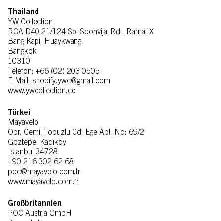
Thailand
YW Collection
RCA D40 21/124 Soi Soonvijai Rd., Rama IX
Bang Kapi, Huaykwang
Bangkok
10310
Telefon: +66 (02) 203 0505
E-Mail: shopify.ywc@gmail.com
www.ywcollection.cc
Türkei
Mayavelo
Opr. Cemil Topuzlu Cd. Ege Apt. No: 69/2
Göztepe, Kadıköy
Istanbul 34728
+90 216 302 62 68
poc@mayavelo.com.tr
www.mayavelo.com.tr
Großbritannien
POC Austria GmbH