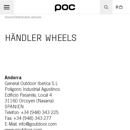
0
Home
/
Distributors wheels
HÄNDLER WHEELS
RT
Andorra
General Outdoor Iberica S.L
Poligono Industrial Agustinos
Edificio Pasarela, Local 4
31160 Orcoyen (Navarra)
SPANIEN
Telefon: +34 (948) 343 225
Fax: +34 (948) 343 277
E-Mail: info@goutdoor.com