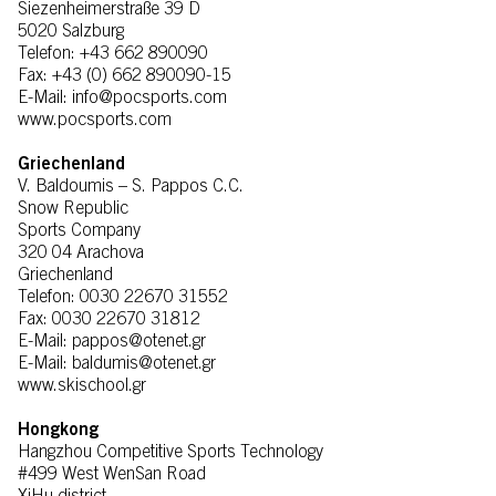
Siezenheimerstraße 39 D
5020 Salzburg
Telefon: +43 662 890090
Fax: +43 (0) 662 890090-15
E-Mail: info@pocsports.com
www.pocsports.com
Griechenland
V. Baldoumis – S. Pappos C.C.
Snow Republic
Sports Company
320 04 Arachova
Griechenland
Telefon: 0030 22670 31552
Fax: 0030 22670 31812
E-Mail: pappos@otenet.gr
E-Mail: baldumis@otenet.gr
www.skischool.gr
Hongkong
Hangzhou Competitive Sports Technology
#499 West WenSan Road