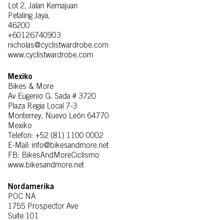
Lot 2, Jalan Kemajuan
Petaling Jaya,
46200
+60126740903
nicholas@cyclistwardrobe.com
www.cyclistwardrobe.com
Mexiko
Bikes & More
Av Eugenio G. Sada # 3720
Plaza Regia Local 7-3
Monterrey, Nuevo León 64770
Mexiko
Telefon: +52 (81) 1100 0002
E-Mail: info@bikesandmore.net
FB: BikesAndMoreCiclismo
www.bikesandmore.net
Nordamerika
POC NA
1755 Prospector Ave
Suite 101