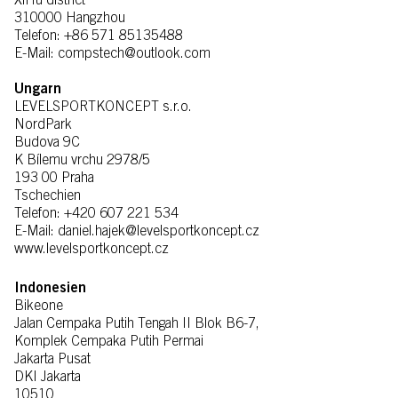
XiHu district
310000 Hangzhou
Telefon: +86 571 85135488
E-Mail: compstech@outlook.com
Ungarn
LEVELSPORTKONCEPT s.r.o.
NordPark
Budova 9C
K Bílemu vrchu 2978/5
193 00 Praha
Tschechien
Telefon: +420 607 221 534
E-Mail: daniel.hajek@levelsportkoncept.cz
www.levelsportkoncept.cz
Indonesien
Bikeone
Jalan Cempaka Putih Tengah II Blok B6-7,
Komplek Cempaka Putih Permai
Jakarta Pusat
DKI Jakarta
10510