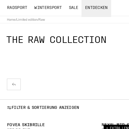
RADSPORT
WINTERSPORT
SALE
ENTDECKEN
Home
/
Limited edition
/
Raw
THE RAW COLLECTION
FILTER & SORTIERUNG ANZEIGEN
FOVEA SKIBRILLE
NEXAL MID 
+ EXTRA LEN