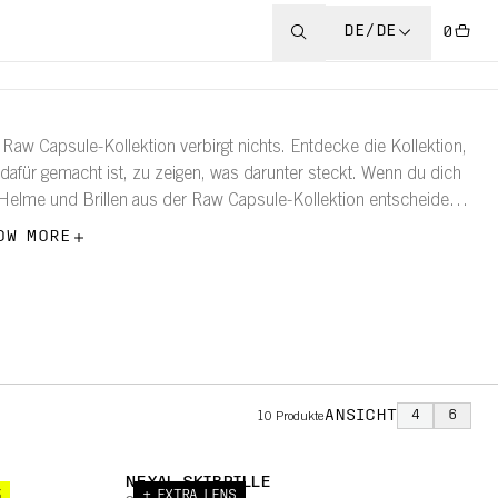
DE/DE
0
 Raw Capsule-Kollektion verbirgt nichts. Entdecke die Kollektion,
 dafür gemacht ist, zu zeigen, was darunter steckt. Wenn du dich
 Helme und Brillen aus der Raw Capsule-Kollektion entscheidest,
nst du jedes Detail deiner Schutzausrüstung sehen.
OW MORE
ANSICHT
4
6
10
Produkte
E
NEXAL SKIBRILLE
%
+ EXTRA LENS