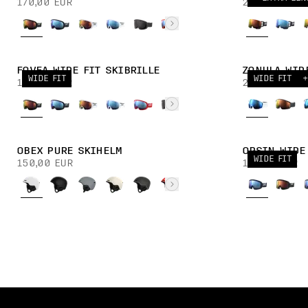
170,00 EUR
240,00 EUR
FOVEA WIDE FIT SKIBRILLE
ZONULA WID
WIDE FIT
WIDE FIT
+
170,00 EUR
230,00 EUR
OBEX PURE SKIHELM
OPSIN WIDE
WIDE FIT
150,00 EUR
140,00 EUR