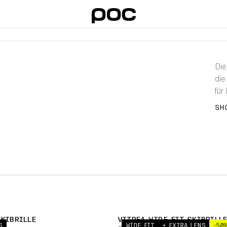
Die
die
für
kan
SH
SKIBRILLE
VITREA WIDE FIT SKIBRILL
S
WIDE FIT
+ EXTRA LENS
-50