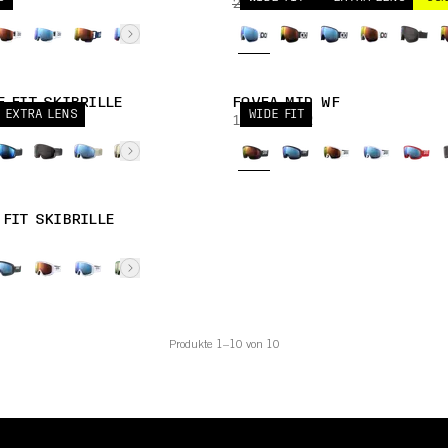
230,00 EUR
115,00 EUR
E FIT SKIBRILLE
FOVEA MID WF
 EXTRA LENS
WIDE FIT
170,00 EUR
 FIT SKIBRILLE
Produkte 1–10 von 10