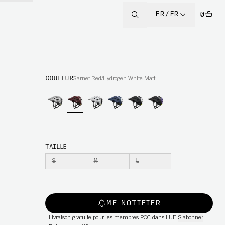
FR/FR
0
COULEUR
Garnet Red/Hydrogen White Matt
TAILLE
S
M
L
ME NOTIFIER
-
Livraison gratuite pour les membres POC dans l'UE
S'abonner