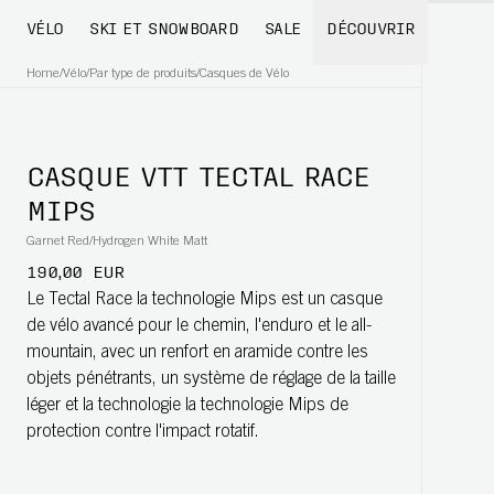
VÉLO
SKI ET SNOWBOARD
SALE
DÉCOUVRIR
Home
/
Vélo
/
Par type de produits
/
Casques de Vélo
CASQUE VTT TECTAL RACE
MIPS
Garnet Red/Hydrogen White Matt
190,00 EUR
Le Tectal Race la technologie Mips est un casque
de vélo avancé pour le chemin, l'enduro et le all-
mountain, avec un renfort en aramide contre les
objets pénétrants, un système de réglage de la taille
léger et la technologie la technologie Mips de
protection contre l'impact rotatif.