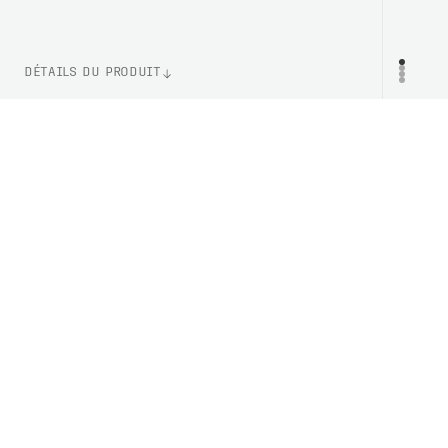
DÉTAILS DU PRODUIT
WEIGHT
PR
380g (Taille M)
CERTIFICATION
EN 1078
NUMÉRO D'ARTICLE
PC105808449