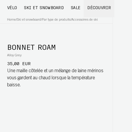
VÉLO
SKI ET SNOWBOARD
SALE
DÉCOUVRIR
Home
/
Ski et snowboard
/
Par type de produits
/
Accessoires de ski
BONNET ROAM
Alloy Grey
35,00 EUR
Une maille côtelée et un mélange de laine mérinos
vous gardent au chaud lorsque la température
baisse.