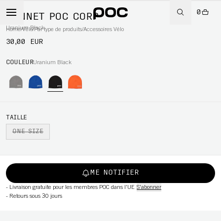
0
BONNET POC CORP
Uranium Black
Home
/
Vélo
/
Par type de produits
/
Accessoires Vélo
30,00 EUR
WBOARD
COULEUR
Uranium Black
TAILLE
ONE SIZE
ME NOTIFIER
-
Livraison gratuite pour les membres POC dans l'UE
S'abonner
-
Retours sous 30 jours