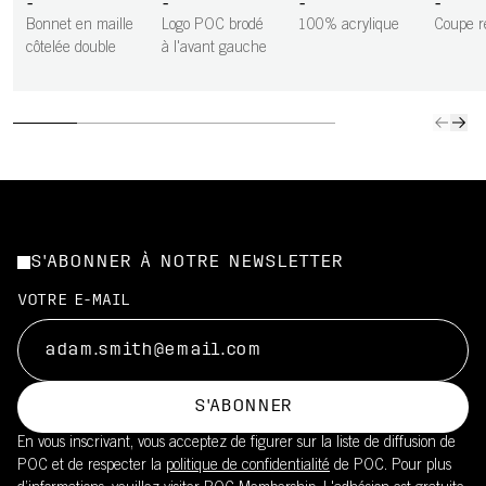
-
-
-
-
Bonnet en maille
Logo POC brodé
100% acrylique
Coupe r
côtelée double
à l'avant gauche
S'ABONNER À NOTRE NEWSLETTER
VOTRE E-MAIL
S'ABONNER
En vous inscrivant, vous acceptez de figurer sur la liste de diffusion de
POC et de respecter la
politique de confidentialité
de POC. Pour plus