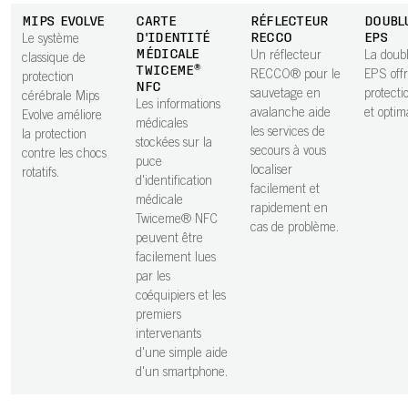
MIPS EVOLVE
CARTE
RÉFLECTEUR
DOUBL
D'IDENTITÉ
RECCO
EPS
Le système
MÉDICALE
Un réflecteur
La doub
classique de
TWICEME®
RECCO® pour le
EPS off
protection
NFC
sauvetage en
protecti
cérébrale Mips
Les informations
avalanche aide
et optim
Evolve améliore
médicales
les services de
la protection
stockées sur la
secours à vous
contre les chocs
puce
localiser
rotatifs.
d'identification
facilement et
médicale
rapidement en
Twiceme® NFC
cas de problème.
peuvent être
facilement lues
par les
coéquipiers et les
premiers
intervenants
d'une simple aide
d'un smartphone.