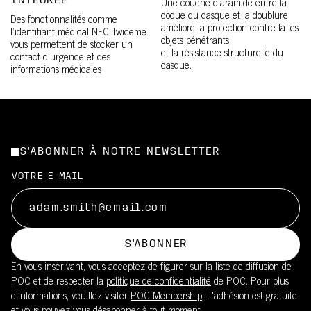
INTÉGRÉE
Une couche d'aramide entre la
coque du casque et la doublure
Des fonctionnalités comme
améliore la protection contre la les
l’identifiant médical NFC Twiceme
objets pénétrants
vous permettent de stocker un
et la résistance structurelle du
contact d’urgence et des
casque.
informations médicales
S'ABONNER À NOTRE NEWSLETTER
VOTRE E-MAIL
S'ABONNER
En vous inscrivant, vous acceptez de figurer sur la liste de diffusion de
POC et de respecter la
politique de confidentialité
de POC. Pour plus
d’informations, veuillez visiter
POC Membership
. L'adhésion est gratuite