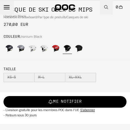
0
CASQUE DE SKI OBEX BC MIPS
Uranium Black
Home
/
Ski et snowboard
/
Par type de produits
/
Casques de ski
270,00 EUR
WBOARD
COULEUR
Uranium Black
TAILLE
XS-S
M-L
XL-XXL
ME NOTIFIER
-
Livraison gratuite pour les membres POC dans l'UE
S'abonner
-
Retours sous 30 jours