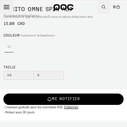
0
POCITO OMNE SPIN ADJ
Fluorescent Yellow/Green
Home
/
Vélo
/
Par type de produits
/
Écrans et pièces détachées vélo
15.00 CAD
COULEUR
Fluorescent Yellow/Green
WBOARD
TAILLE
XS
S
ME NOTIFIER
-
Livraison gratuite pour les membres POC
S'abonner
-
Retour sous 30 jours