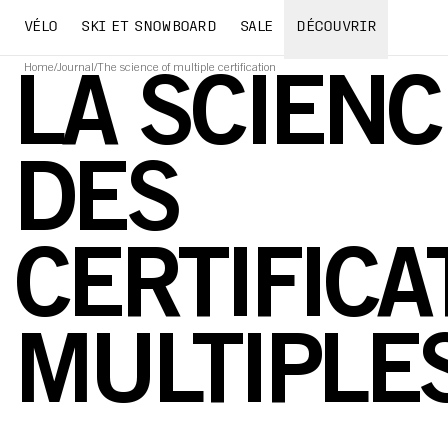
VÉLO
SKI ET SNOWBOARD
SALE
DÉCOUVRIR
Home
/
Journal
/
The science of multiple certification
LA SCIENC
DES
CERTIFICA
MULTIPLE